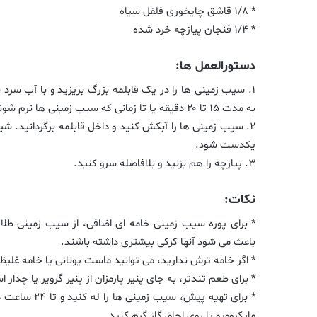
* ۱/۸ قاشق چایخوری فلفل سیاه
* ۱/۴ فنجان پیازچه خرد شده
دستورالعمل ها:
۱. سیب زمینی ها را در یک قابلمه بزرگ بریزید و با آب سرد
به مدت ۱۵ تا ۲۰ دقیقه یا تا زمانی که سیب زمینی ها نرم شوند، بجوشانید.
۲. سیب زمینی ها را آبکش کنید و داخل قابلمه برگردانید. شیر
یکدست شود.
۳. پیازچه را هم بزنید و بلافاصله سرو کنید.
نکات:
* برای پوره سیب زمینی خامه ای اضافی، از سیب زمینی طلای
باعث می شود آنها کرکی بیشتری داشته باشند.
* اگر خامه ترش ندارید، می توانید ماست یونانی یا خامه غلیظ 
* برای طعم تندتر، به جای پنیر پارمزان از پنیر گرویر یا چدار ا
* برای تهیه پ
مایکروویو یا روی اجاق گاز گرم کنید.