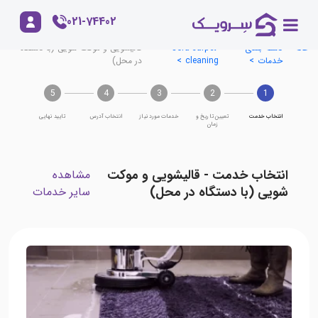
021-74402
خانه
دسته بندی
sofa-carpet-
قالیشویی و موکت شویی (با دستگاه
خدمات
cleaning
در محل)
5
4
3
2
1
انتخاب خدمت
تعیین تاریخ و
خدمات مورد نیاز
انتخاب آدرس
تایید نهایی
زمان
انتخاب خدمت - قالیشویی و موکت
مشاهده
شویی (با دستگاه در محل)
سایر خدمات