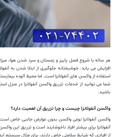
هر ساله با شروع فصل پاییز و زمستان و سرد شدن هوا، میزان 
افزایش می یابد. خوشبختانه جلوگیری از ابتلا شدن به آنفولان
استفاده از واکسن های آنفولانزا است. اما محیط آلوده بیمارس
شما می توانید از خدمات تزریق واکسن آنفولانزا در منزل استفا
باشید.
واکسن آنفولانزا چیست و چرا تزریق آن اهمیت دارد؟
واکسن آنفولانزا نوعی واکسن بدون عوارض جانبی خاص است که 
آنفولانزا برای بیشتر افراد ناخوشایند است و تزریق این واکسن
از افرادی که شرایط سلامتی خاص دارند، برای مثال سیستم ایم